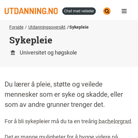
Hopp
til
chat med veileder
hovedinnhold
Forside
Utdanningsoversikt
Sykepleie
Sykepleie
Universitet og høgskole
Du lærer å pleie, støtte og veilede
mennesker som er syke og skadde, eller
som av andre grunner trenger det.
For å bli sykepleier må du ta en treårig
bachelorgrad
.
Det er mange muligheter for å bygge videre på