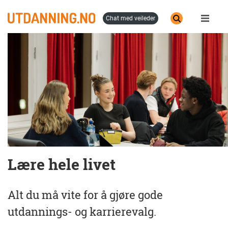
Hopp
til
chat med veileder
hovedinnhold
Lære hele livet
Alt du må vite for å gjøre gode
utdannings- og karrierevalg.