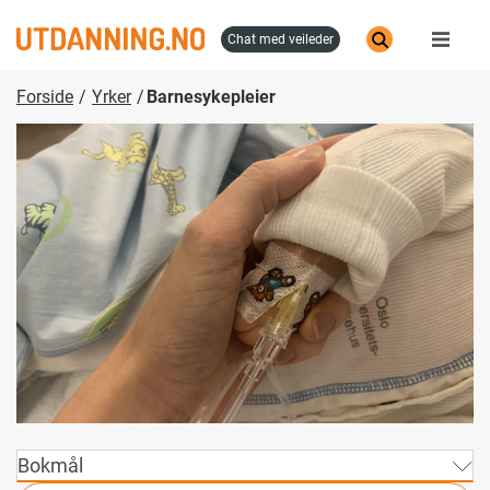
Hopp
til
chat med veileder
hovedinnhold
Forside
Yrker
Barnesykepleier
Bokmål