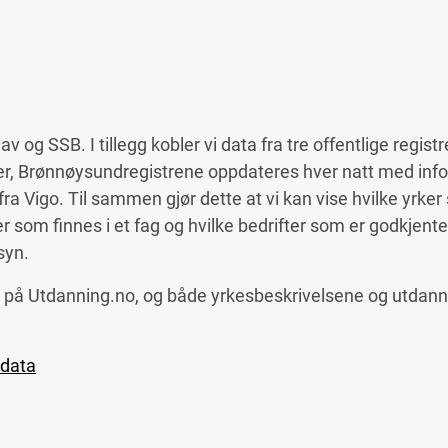
og SSB. I tillegg kobler vi data fra tre offentlige registr
ger, Brønnøysundregistrene oppdateres hver natt med inf
ra Vigo. Til sammen gjør dette at vi kan vise hvilke yrker
om finnes i et fag og hvilke bedrifter som er godkjente 
syn.
t på Utdanning.no, og både yrkesbeskrivelsene og utdann
rdata