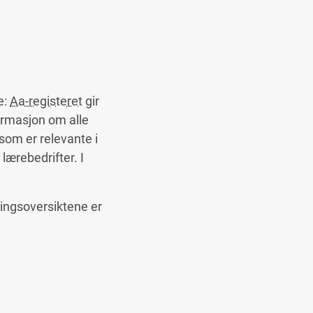
e:
Aa-registeret
gir
ormasjon om alle
 som er relevante i
lærebedrifter. I
ingsoversiktene er