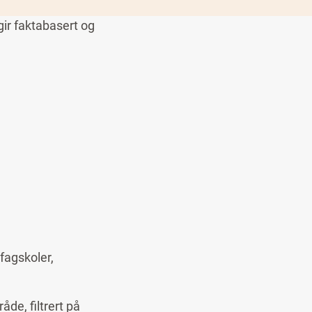
gir faktabasert og
fagskoler,
de, filtrert på