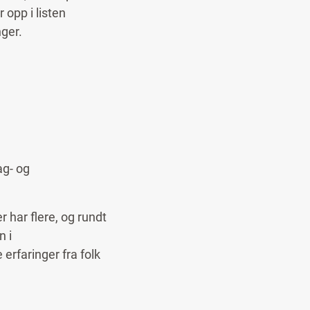
 opp i listen
nger.
ag- og
 har flere, og rundt
n i
erfaringer fra folk