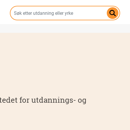
Hopp
til
hovedinnhold
tedet for utdannings- og