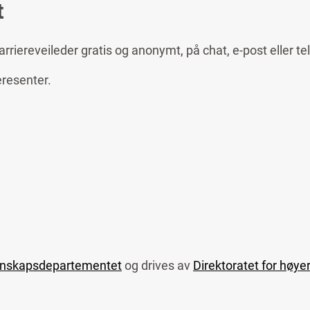
t
riereveileder gratis og anonymt, på chat, e-post eller te
eresenter.
nskapsdepartementet
og drives av
Direktoratet for høye