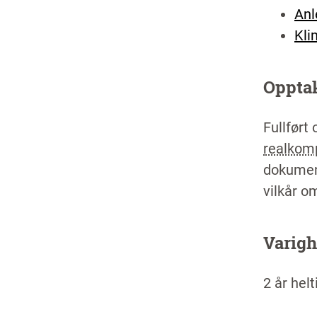
Anl
Kli
Oppta
Fullført
realkom
dokument
vilkår o
Varigh
2 år helt