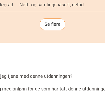
legrad
Nett- og samlingsbasert, deltid
Se flere
Sider
n
 jeg tjene med denne utdanningen?
g medianlønn for de som har tatt denne utdanning