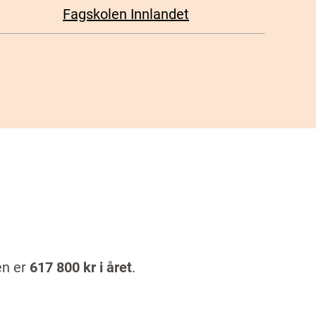
Fagskolen Innlandet
en er
617 800
kr i året
.