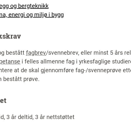
egg og bergteknikk
ma, energi og miljø i bygg
kskrav
 og bestått
fagbrev
/svennebrev, eller minst 5 års r
petanse
i felles allmenne fag i yrkesfaglige studie
ere at de skal gjennomføre fag-/svenneprøve etter
m bestått prøve.
et
id, 3 år deltid, 3 år nettstøttet