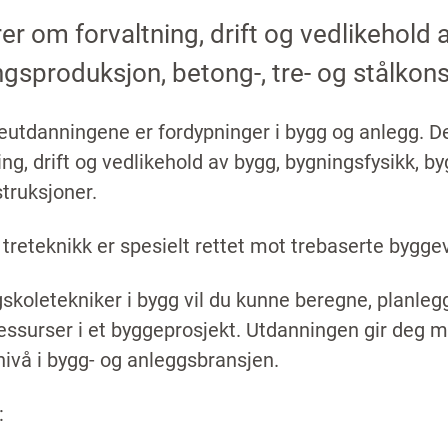
er om forvaltning, drift og vedlikehold 
gsproduksjon, betong-, tre- og stålkons
utdanningene er fordypninger i bygg og anlegg. De 
ing, drift og vedlikehold av bygg, bygningsfysikk, b
truksjoner.
treteknikk er spesielt rettet mot trebaserte byggev
skoletekniker i bygg vil du kunne beregne, planleg
essurser i et byggeprosjekt. Utdanningen gir de
ivå i bygg- og anleggsbransjen.
: