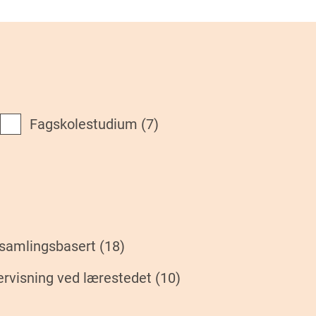
Fagskolestudium
(7)
g samlingsbasert
(18)
ervisning ved lærestedet
(10)