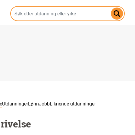
Hopp
til
hovedinnhold
e
Utdanninger
Lønn
Jobb
Liknende utdanninger
rivelse