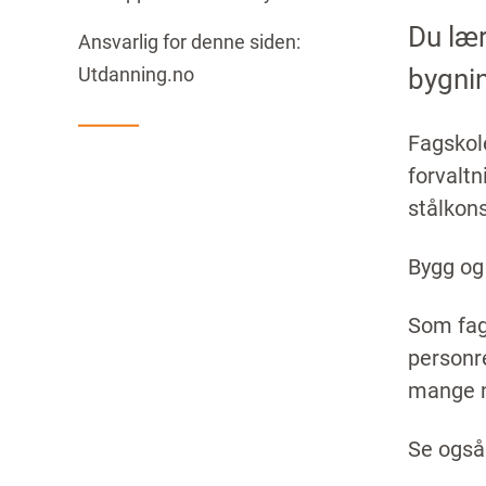
Du lær
Ansvarlig for denne siden:
bygnin
Utdanning.no
Fagskole
forvaltn
stålkons
Bygg og 
Som fag
personr
mange n
Se også