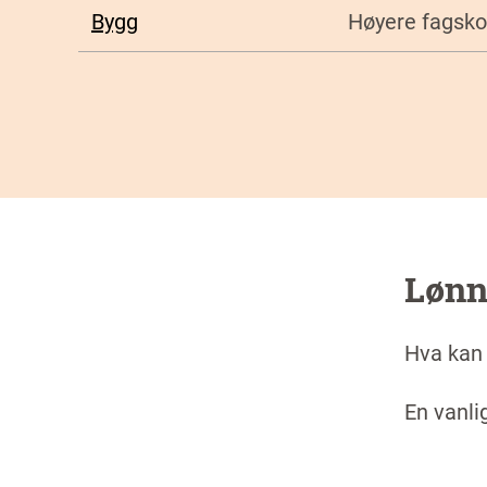
Bygg
Høyere fagsko
Løn
Hva kan
En vanli