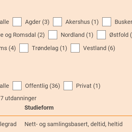
 alle
Agder
(3)
Akershus
(1)
Buske
øre og Romsdal
(2)
Nordland
(1)
Østfold
oms
(4)
Trøndelag
(1)
Vestland
(6)
 alle
Offentlig
(36)
Privat
(1)
37 utdanninger
Studieform
legrad
Nett- og samlingsbasert, deltid, heltid