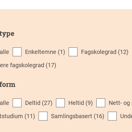
type
 alle
Enkeltemne
(1)
Fagskolegrad
(12)
yere fagskolegrad
(17)
eform
 alle
deltid
(27)
heltid
(9)
Nett- o
ttstudium
(11)
Samlingsbasert
(16)
Und