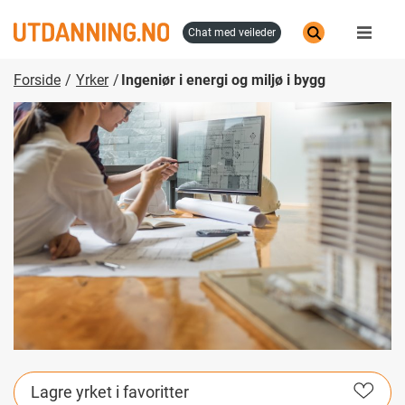
Hopp
til
chat med veileder
hovedinnhold
Forside
Yrker
Ingeniør i energi og miljø i bygg
Lagre yrket i favoritter