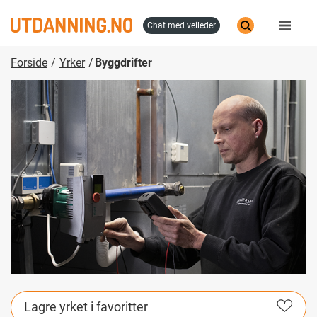
Hopp
til
chat med veileder
hovedinnhold
Forside
Yrker
Byggdrifter
Lagre yrket i favoritter