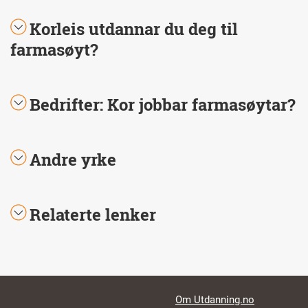
Korleis utdannar du deg til
farmasøyt?
Bedrifter: Kor jobbar farmasøytar?
Andre yrke
Relaterte lenker
Footer links
Om Utdanning.no