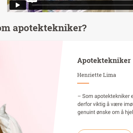
som apotektekniker?
Apotektekniker
Henriette Lima
– Som apotektekniker er
derfor viktig å være im
genuint ønske om å hjel