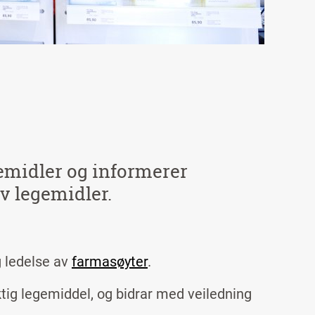
emidler og informerer
v legemidler.
g ledelse av
farmasøyter
.
tig legemiddel, og bidrar med veiledning