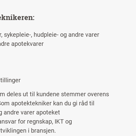
eknikeren:
 sykepleie-, hudpleie- og andre varer
ndre apotekvarer
illinger
om deles ut til kundene stemmer overens
om apotektekniker kan du gi råd til
g andre varer apoteket
ansvar for regnskap, IKT og
viklingen i bransjen.