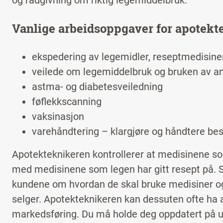
og rådgivning om riktig legemiddelbruk.
Vanlige arbeidsoppgaver for apotekt
ekspedering av legemidler, reseptmedisiner,
veilede om legemiddelbruk og bruken av a
astma- og diabetesveiledning
føflekkscanning
vaksinasjon
varehåndtering – klargjøre og håndtere best
Apotekteknikeren kontrollerer at medisinene s
med medisinene som legen har gitt resept på. S
kundene om hvordan de skal bruke medisiner o
selger. Apotekteknikeren kan dessuten ofte ha 
markedsføring. Du må holde deg oppdatert på ut