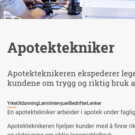
Apotektekniker
Apotekteknikeren ekspederer leg
kundene om trygg og riktig bruk a
Yrke
Utdanning
Lønn
Intervjuer
Bedrifter
Lenker
En apotektekniker arbeider i apotek under fagli
Apotekteknikeren hjelper kunder med å finne rik