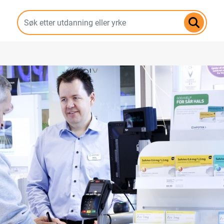
Hopp
til
hovedinnhold