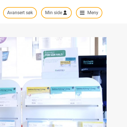
Avansert søk
Min side
Meny