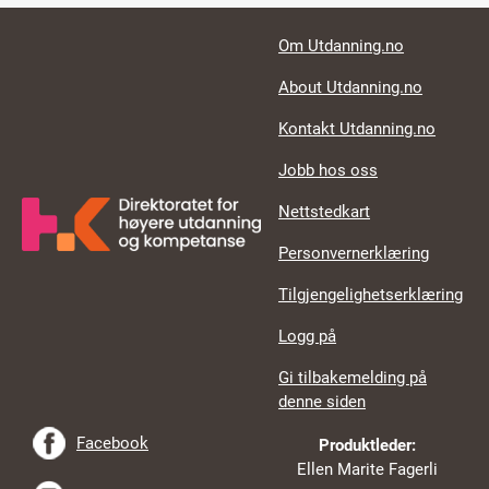
Footer links
Om Utdanning.no
About Utdanning.no
Kontakt Utdanning.no
Jobb hos oss
Nettstedkart
Personvernerklæring
Tilgjengelighetserklæring
Logg på
Gi tilbakemelding på
denne siden
Facebook
Produktleder:
Ellen Marite Fagerli