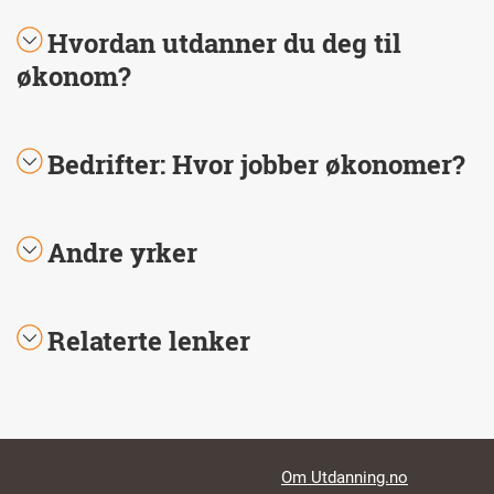
Hvordan utdanner du deg til
økonom?
Bedrifter: Hvor jobber økonomer?
Andre yrker
Relaterte lenker
Footer links
Om Utdanning.no