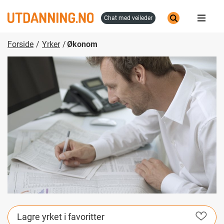
Hopp
til
chat med veileder
hovedinnhold
Forside
Yrker
Økonom
Lagre yrket i favoritter