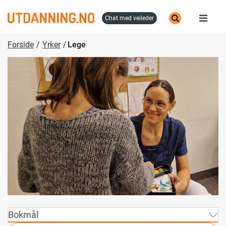
Hopp
til
chat med veileder
hovedinnhold
Forside
Yrker
Lege
Bokmål