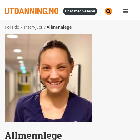
Hopp
til
chat med veileder
hovedinnhold
Forside
Intervjuer
Allmennlege
Allmennlege