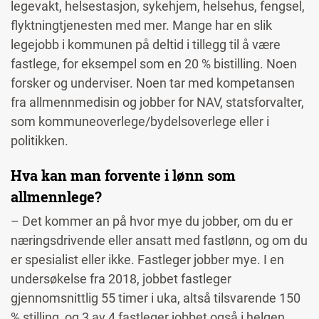
legevakt, helsestasjon, sykehjem, helsehus, fengsel,
flyktningtjenesten med mer. Mange har en slik
legejobb i kommunen på deltid i tillegg til å være
fastlege, for eksempel som en 20 % bistilling. Noen
forsker og underviser. Noen tar med kompetansen
fra allmennmedisin og jobber for NAV, statsforvalter,
som kommuneoverlege/bydelsoverlege eller i
politikken.
Hva kan man forvente i lønn som
allmennlege?
– Det kommer an på hvor mye du jobber, om du er
næringsdrivende eller ansatt med fastlønn, og om du
er spesialist eller ikke. Fastleger jobber mye. I en
undersøkelse fra 2018, jobbet fastleger
gjennomsnittlig 55 timer i uka, altså tilsvarende 150
% stilling, og 3 av 4 fastleger jobbet også i helgen.