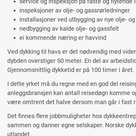
service og inspeksjon på faste og flytende 
inspeksjoner av olje- og gassrørledninger
installasjoner ved utbygging av nye olje- og
nedbygging av kalde olje- og gassfelt
ei kommende næring er havvind
Ved dykking til havs er det nødvendig med vid
dybden overstiger 50 meter. En del av arbeidsti
Gjennomsnittlig dykketid er på 100 timer i året.
I dette yrket må du regne med en god del reisin
anleggsbransjen kan antall reisedøgn komme opp i
være omtrent det halve dersom man går i fast r
Det finnes flere jobbmuligheter hos dykkeentre
sammen og danner egne selskaper. Norske dykker
utlandet.