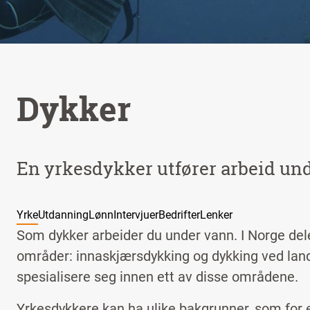
Dykker
En yrkesdykker utfører arbeid un
Yrke
Utdanning
Lønn
Intervjuer
Bedrifter
Lenker
Som dykker arbeider du under vann. I Norge deler
områder: innaskjærsdykking og dykking ved landa
spesialisere seg innen ett av disse områdene.
Yrkesdykkere kan ha ulike bakgrunner, som for