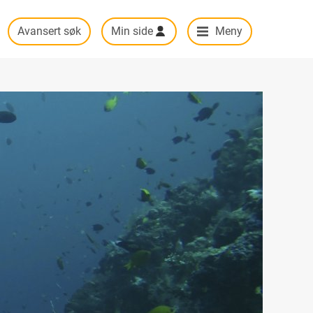
Avansert søk
Min side
Meny