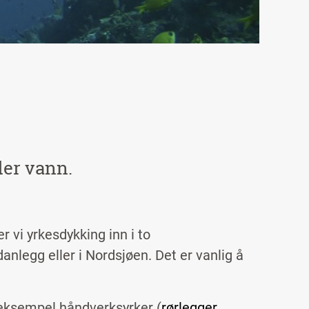
der vann.
 vi yrkesdykking inn i to
nlegg eller i Nordsjøen. Det er vanlig å
 eksempel håndverksyrker (
rørlegger
,