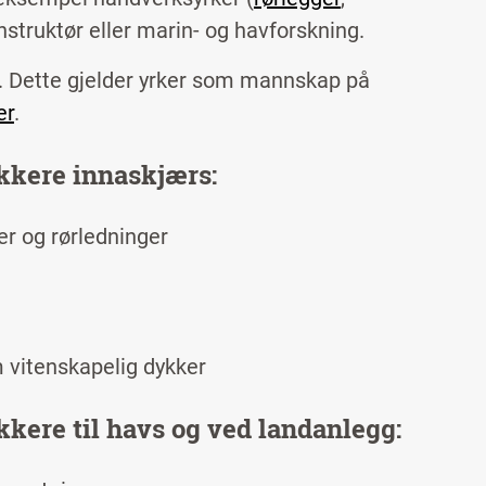
instruktør eller marin- og havforskning.
n. Dette gjelder yrker som mannskap på
er
.
kkere innaskjærs:
er og rørledninger
 vitenskapelig dykker
kere til havs og ved landanlegg: