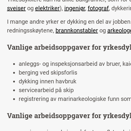
sveiser
og
elektriker
),
ingeniør
,
fotogra
f
, dykker
I mange andre yrker er dykking en del av jobbe
redningsskøytene,
brannkonstabler
og
arkeolog
Vanlige arbeidsoppgaver for yrkesdy
anleggs- og inspeksjonsarbeid av bruer, kai
berging ved skipsforlis
dykking innen havbruk
servicearbeid på skip
registrering av marinarkeologiske funn som
Vanlige arbeidsoppgaver for yrkesdyk