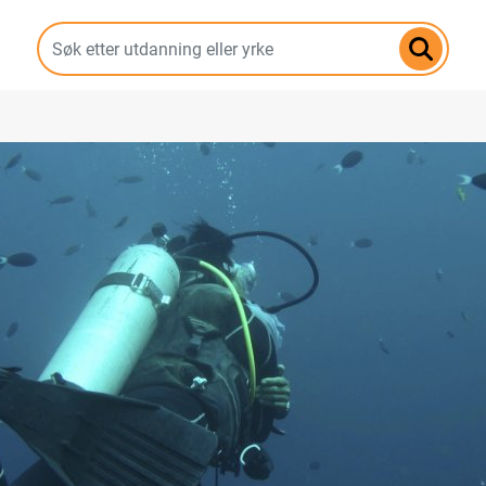
Hopp
til
hovedinnhold