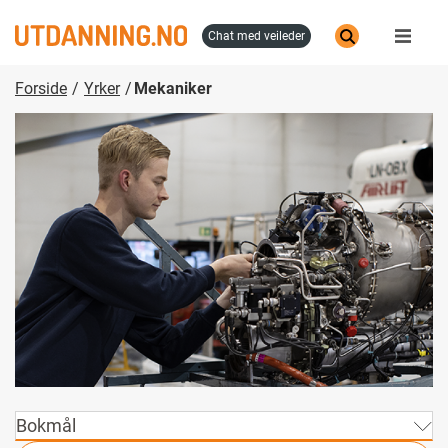
Hopp
til
chat med veileder
hovedinnhold
Forside
Yrker
Mekaniker
Bokmål