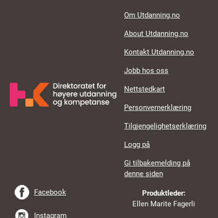
Footer links
Om Utdanning.no
About Utdanning.no
Kontakt Utdanning.no
Jobb hos oss
Nettstedkart
Personvernerklæring
Tilgjengelighetserklæring
Logg på
Gi tilbakemelding på
denne siden
Facebook
Produktleder:
Ellen Marite Fagerli
Instagram