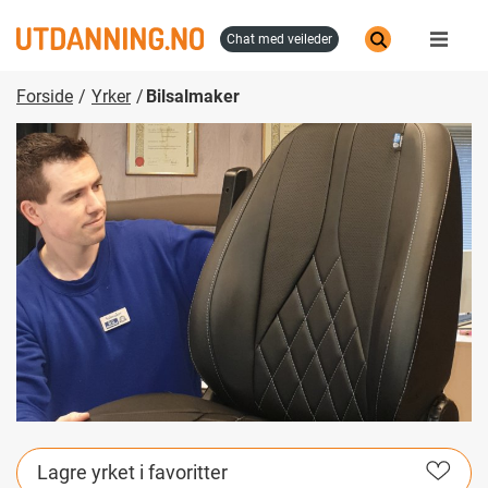
Hopp
til
chat med veileder
hovedinnhold
Forside
Yrker
Bilsalmaker
Lagre yrket i favoritter