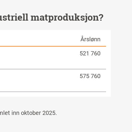
ustriell matproduksjon?
Årslønn
521 760
575 760
amlet inn
oktober
2025
.