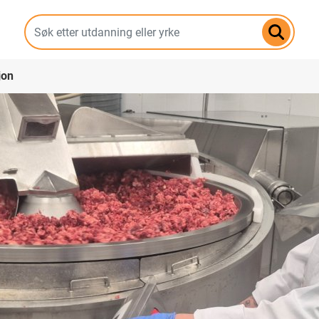
Hopp
til
hovedinnhold
jon