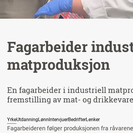
Fagarbeider indust
matproduksjon
En fagarbeider i industriell matp
fremstilling av mat- og drikkevare
Yrke
Utdanning
Lønn
Intervjuer
Bedrifter
Lenker
Fagarbeideren følger produksjonen fra råvarene 