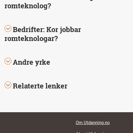
romteknolog?
Bedrifter: Kor jobbar
romteknologar?
Andre yrke
Relaterte lenker
Footer links
Om Utdanning.no