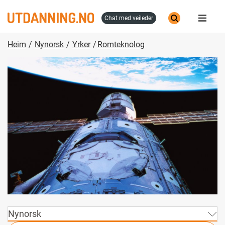
Skip
to
chat med veileder
main
content
Heim
Nynorsk
Yrker
Romteknolog
Nynorsk