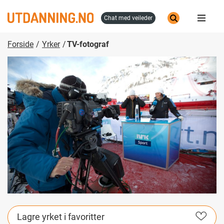
Hopp
til
chat med veileder
hovedinnhold
Forside
Yrker
TV-fotograf
Lagre yrket i favoritter