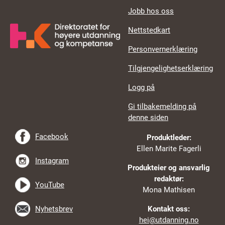
Jobb hos oss
Nettstedkart
Personvernerklæring
Tilgjengelighetserklæring
Logg på
Gi tilbakemelding på
denne siden
Facebook
Produktleder:
Ellen Marite Fagerli
Instagram
Produkteier og ansvarlig
redaktør:
YouTube
Mona Mathisen
Nyhetsbrev
Kontakt oss:
hei@utdanning.no