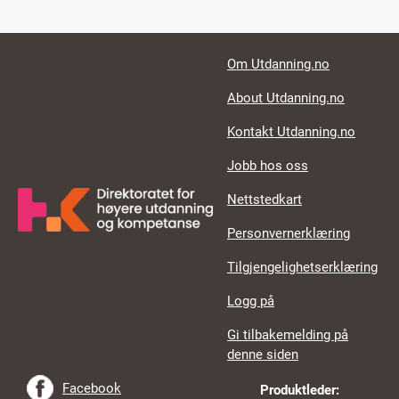
Footer links
Om Utdanning.no
About Utdanning.no
Kontakt Utdanning.no
Jobb hos oss
Nettstedkart
Personvernerklæring
Tilgjengelighetserklæring
Logg på
Gi tilbakemelding på
denne siden
Facebook
Produktleder: