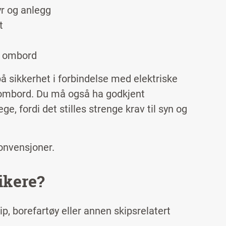
yr og anlegg
t
er ombord
 sikkerhet i forbindelse med elektriske
 ombord. Du må også ha godkjent
e, fordi det stilles strenge krav til syn og
konvensjoner.
ikere?
ip, borefartøy eller annen skipsrelatert