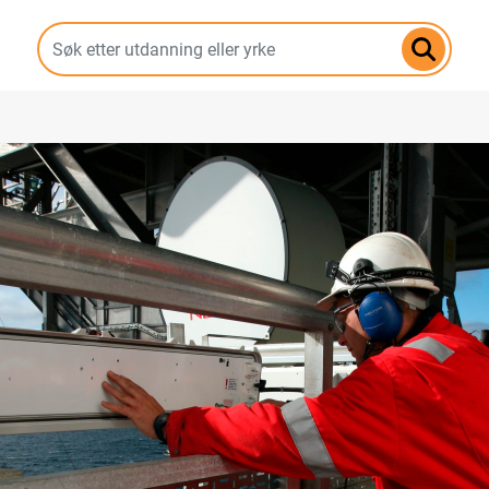
Hopp
til
hovedinnhold