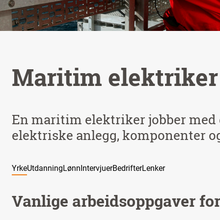
Maritim elektriker
En maritim elektriker jobber med 
elektriske anlegg, komponenter og
Yrke
Utdanning
Lønn
Intervjuer
Bedrifter
Lenker
Vanlige arbeidsoppgaver for