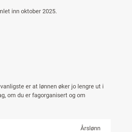
amlet inn
oktober
2025
.
anligste er at lønnen øker jo lengre ut i
ag, om du er fagorganisert og om
Årslønn