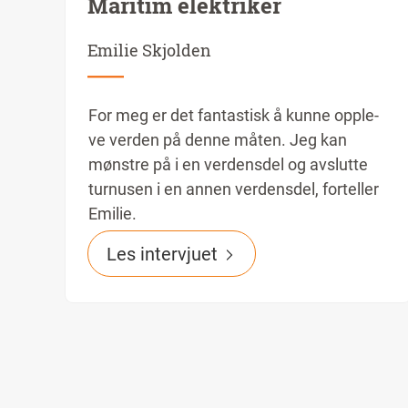
Ma­ri­tim elek­tri­ker
Emilie Skjolden
For meg er det fan­tas­tisk å kun­ne opp­le­
ve ver­den på den­ne må­ten. Jeg kan
mønst­re på i en ver­dens­del og av­slut­te
tur­nu­sen i en an­nen ver­dens­del, forteller
Emilie.
Les intervjuet