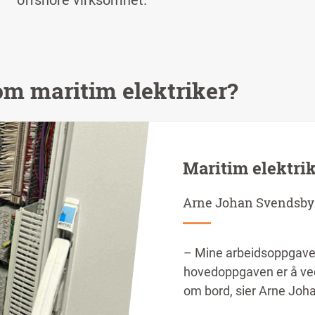
offshore virksomhet.
om maritim elektriker?
Maritim elektri
Arne Johan Svendsby
– Mine arbeidsoppgaver
hovedoppgaven er å ved
om bord, sier Arne Joh