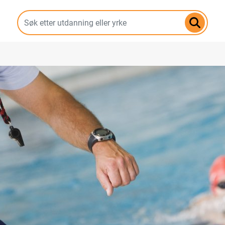
Hopp
til
hovedinnhold