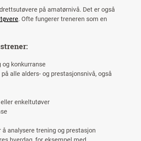
g idrettsutøvere på amatørnivå. Det er også
utøvere
. Ofte fungerer treneren som en
strener:
g og konkurranse
g på alle alders- og prestasjonsnivå, også
 eller enkeltutøver
nse
r å analysere trening og prestasjon
veres hverdag, for eksempel med