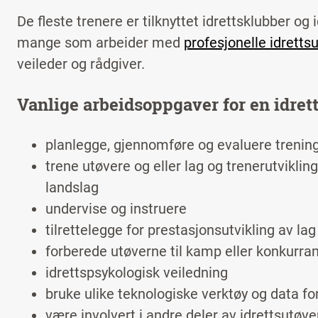
De fleste trenere er tilknyttet idrettsklubber o
mange som arbeider med
profesjonelle idretts
veileder og rådgiver.
Vanlige arbeidsoppgaver for en idrett
planlegge, gjennomføre og evaluere trenin
trene utøvere og eller lag og trenerutviklin
landslag
undervise og instruere
tilrettelegge for prestasjonsutvikling av lag
forberede utøverne til kamp eller konkurra
idrettspsykologisk veiledning
bruke ulike teknologiske verktøy og data fo
være involvert i andre deler av idrettsutø