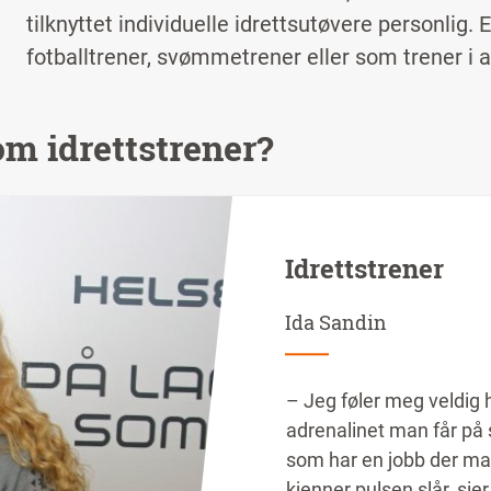
tilknyttet individuelle idrettsutøvere personlig.
fotballtrener, svømmetrener eller som trener i 
om idrettstrener?
Idrettstrener
Ida Sandin
– Jeg føler meg veldig h
adrenalinet man får på
som har en jobb der ma
kjenner pulsen slår, sier