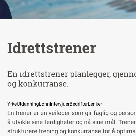
Idrettstrener
En idrettstrener planlegger, gjen
og konkurranse.
Yrke
Utdanning
Lønn
Intervjuer
Bedrifter
Lenker
En trener er en veileder som gir faglig og person
å utvikle sine ferdigheter og nå sine mål. Trene
strukturere trening og konkurranse for å optima