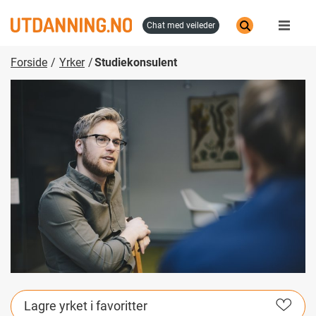
Hopp
til
chat med veileder
hovedinnhold
Forside
Yrker
Studiekonsulent
Lagre yrket i favoritter