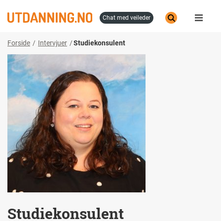
Hopp
til
chat med veileder
hovedinnhold
Forside
Intervjuer
Studiekonsulent
Studiekonsulent