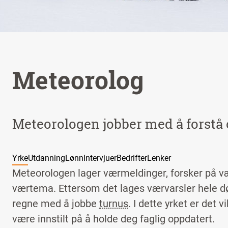
Meteorolog
Meteorologen jobber med å forstå 
Yrke
Utdanning
Lønn
Intervjuer
Bedrifter
Lenker
Meteorologen lager værmeldinger, forsker på v
værtema. Ettersom det lages værvarsler hele d
regne med å jobbe
turnus
. I dette yrket er det
være innstilt på å holde deg faglig oppdatert.