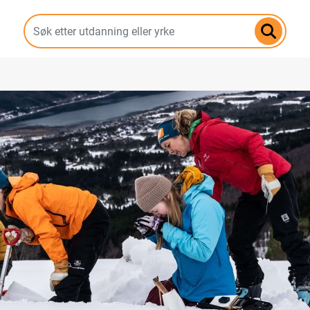
Hopp
til
hovedinnhold