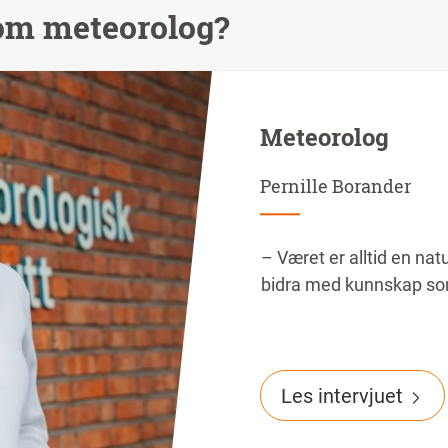
som meteorolog?
Meteorolog
Pernille Borander
– Været er alltid en nat
bidra med kunnskap som f
Les intervjuet