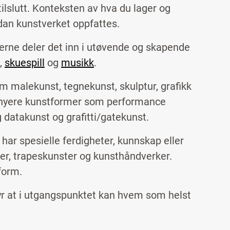
tilslutt. Konteksten av hva du lager og
an kunstverket oppfattes.
erne deler det inn i utøvende og skapende
,
skuespill
og
musikk
.
om malekunst, tegnekunst, skulptur, grafikk
av nyere kunstformer som performance
 datakunst og grafitti/gatekunst.
ar spesielle ferdigheter, kunnskap eller
ner, trapeskunster og kunsthåndverker.
form.
tyr at i utgangspunktet kan hvem som helst