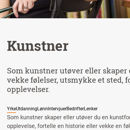
Kunstner
Som kunstner utøver eller skaper
vekke følelser, utsmykke et sted, fo
opplevelser.
Yrke
Utdanning
Lønn
Intervjuer
Bedrifter
Lenker
Som kunstner skaper eller utøver du en kunstf
opplevelse, fortelle en historie eller vekke en fø