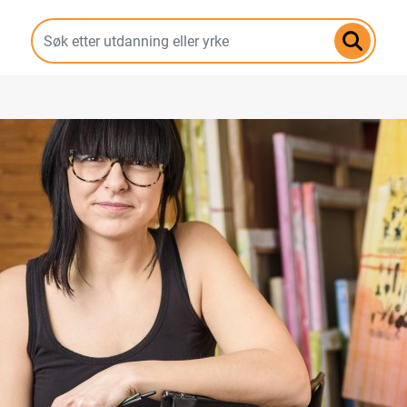
Hopp
til
hovedinnhold