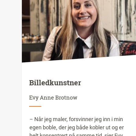
Billedkunstner
Evy Anne Brotnow
– Når jeg maler, forsvinner jeg inn i min
egen boble, der jeg både kobler ut og er
helt konsentrert på samme tid, sier Evy