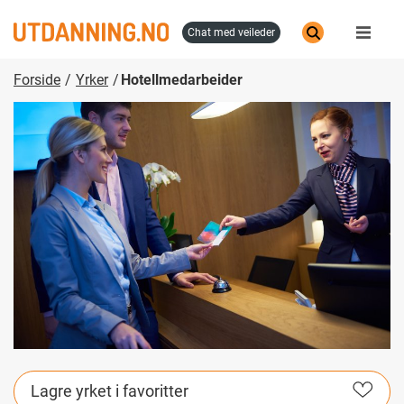
Hopp
til
chat med veileder
hovedinnhold
Forside
Yrker
Hotellmedarbeider
Lagre yrket i favoritter