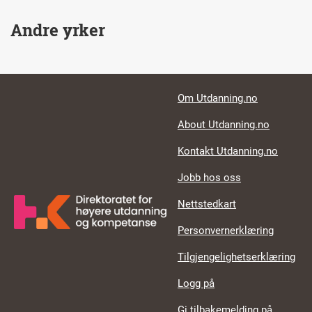
Andre yrker
Footer links
Om Utdanning.no
About Utdanning.no
Kontakt Utdanning.no
Jobb hos oss
Nettstedkart
Personvernerklæring
Tilgjengelighetserklæring
Logg på
Gi tilbakemelding på