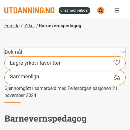
Hopp
til
chat med veileder
hovedinnhold
Forside
Yrker
Barnevernspedagog
Bokmål
Lagre yrket i favoritter
Sammenlign
Gjennomgått i samarbeid med Fellesorganisasjonen 21.
november 2024
Barnevernspedagog