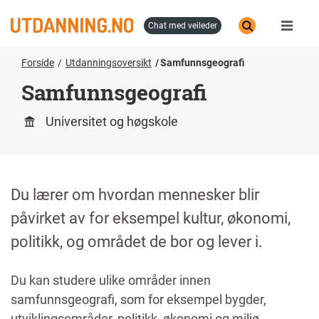
Hopp
til
chat med veileder
hovedinnhold
Forside
Utdanningsoversikt
Samfunnsgeografi
Samfunnsgeografi
Universitet og høgskole
Du lærer om hvordan mennesker blir
påvirket av for eksempel kultur, økonomi,
politikk, og området de bor og lever i.
Du kan studere ulike områder innen
samfunnsgeografi, som for eksempel bygder,
utviklingsområder, politikk, økonomi og miljø.