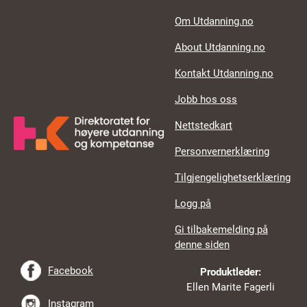
Footer links
Om Utdanning.no
About Utdanning.no
Kontakt Utdanning.no
Jobb hos oss
Nettstedkart
Personvernerklæring
Tilgjengelighetserklæring
Logg på
Gi tilbakemelding på
denne siden
Facebook
Produktleder:
Ellen Marite Fagerli
Instagram