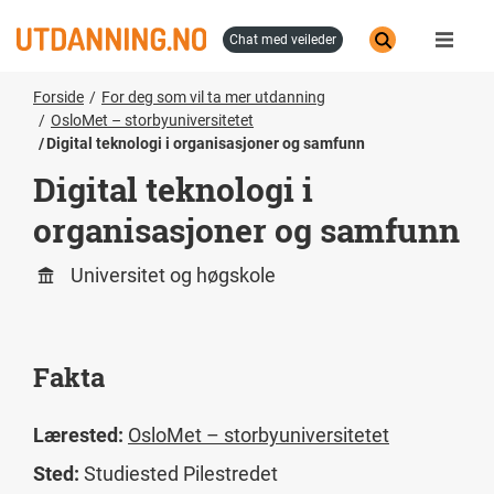
Hopp
til
chat med veileder
hovedinnhold
Forside
For deg som vil ta mer utdanning
OsloMet – storbyuniversitetet
Digital teknologi i organisasjoner og samfunn
Digital teknologi i
organisasjoner og samfunn
Universitet og høgskole
Fakta
Lærested:
OsloMet – storbyuniversitetet
Sted:
Studiested Pilestredet