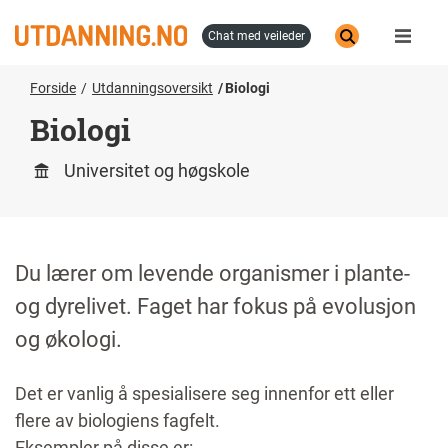
Hopp
til
chat med veileder
hovedinnhold
Forside
Utdanningsoversikt
Biologi
Biologi
Universitet og høgskole
Du lærer om levende organismer i plante-
og dyrelivet. Faget har fokus på evolusjon
og økologi.
Det er vanlig å spesialisere seg innenfor ett eller
flere av biologiens fagfelt.
Eksempler på disse er: