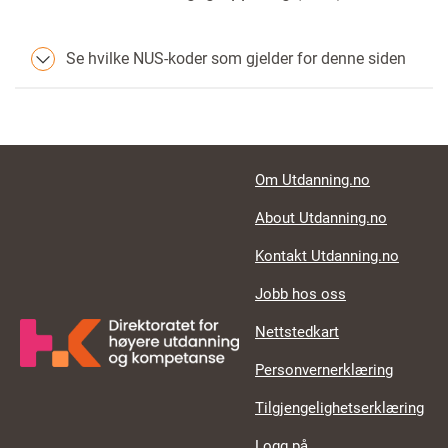
Se hvilke NUS-koder som gjelder for denne siden
Footer links
Om Utdanning.no
About Utdanning.no
Kontakt Utdanning.no
Jobb hos oss
Nettstedkart
Personvernerklæring
Tilgjengelighetserklæring
Logg på