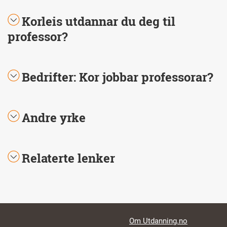
Korleis utdannar du deg til
professor?
Bedrifter: Kor jobbar professorar?
Andre yrke
Relaterte lenker
Footer links
Om Utdanning.no