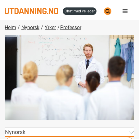
Skip
to
chat med veileder
main
content
Heim
Nynorsk
Yrker
Professor
Nynorsk