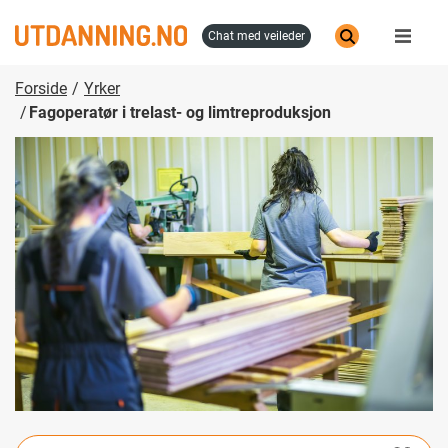
Hopp
til
chat med veileder
hovedinnhold
Forside
Yrker
Fagoperatør i trelast- og limtreproduksjon