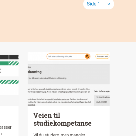
Sider
Side 1
Neste
››
side
Image
Tittel
Veien til
studiekompetanse
 passer
n
Intro
Vil du studere, men mangler