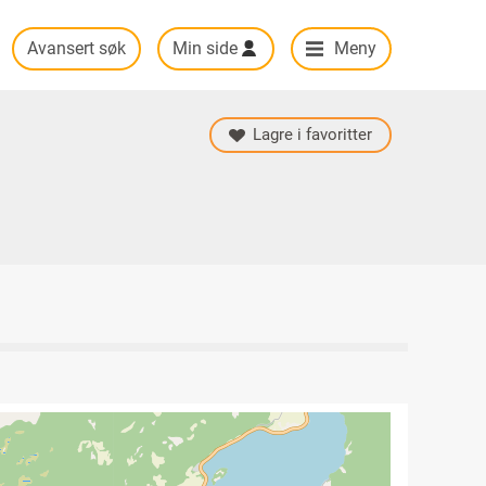
Avansert søk
Min side
Meny
Lagre i favoritter