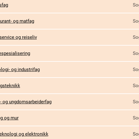
sfag
So
urant- og matfag
So
service og reiseliv
So
espesialisering
So
ogi- og industrifag
So
gsteknikk
So
- og ungdomsarbeiderfag
So
g og mur
So
eknologi og elektronikk
So