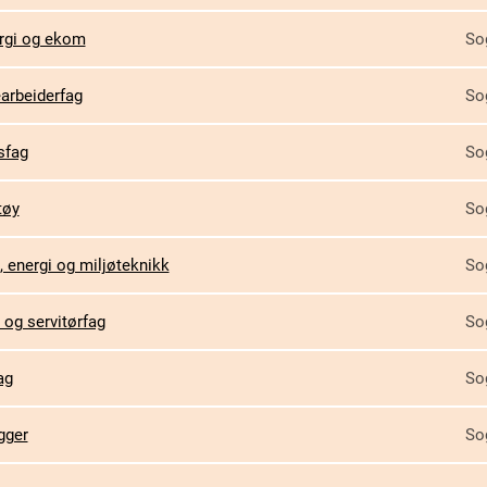
rgi og ekom
So
arbeiderfag
So
sfag
So
tøy
So
 energi og miljøteknikk
So
 og servitørfag
So
ag
So
gger
So