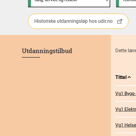
Historiske utdanningsløp hos udir.no
Utdanningstilbud
Dette lær
Tittel
Sor
syn
Vg1 Bygg-
Vg1 Elekt
Vg1 Helse