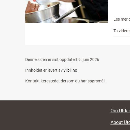
Les mer 
Ta vider
Denne siden er sist oppdatert
9. juni 2026
Innholdet er levert av
vilbli.no
Kontakt lærestedet dersom du har spørsmål.
Footer li
Om Utdan
About Ut