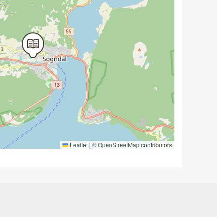
Leaflet
|
©
OpenStreetMap
contributors