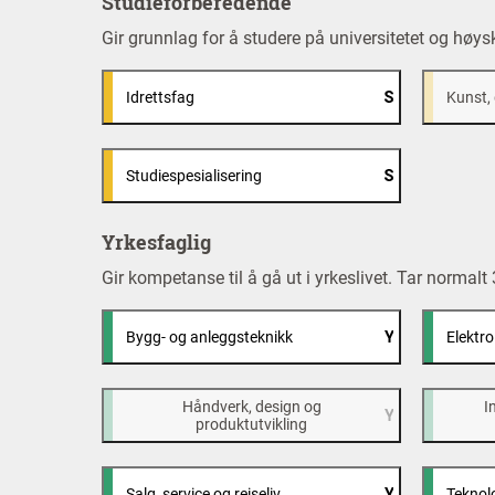
Studieforberedende
Gir grunnlag for å studere på universitetet og høy
Idrettsfag
Kunst, 
Studiespesialisering
Yrkesfaglig
Gir kompetanse til å gå ut i yrkeslivet. Tar normal
Bygg- og anleggsteknikk
Elektr
Håndverk, design og
I
produktutvikling
Salg, service og reiseliv
Teknolo