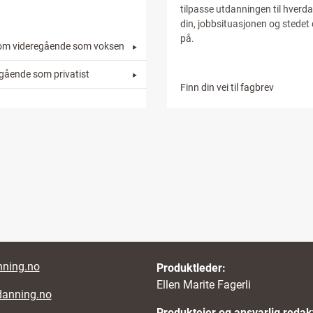
tilpasse utdanningen til hverd
din, jobbsituasjonen og stedet
på.
om videregående som voksen
egående som privatist
Finn din vei til fagbrev
nks
ning.no
Produktleder:
Ellen Marite Fagerli
danning.no
Produkteier og ansvarlig redak