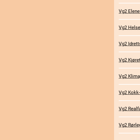
Vg2 Elene
Vg2 Helse
Vg2 Idrett
Vg2 Kjøre
Vg2 Klima,
Vg2 Kokk-
Vg2 Realf
Vg2 Rørle