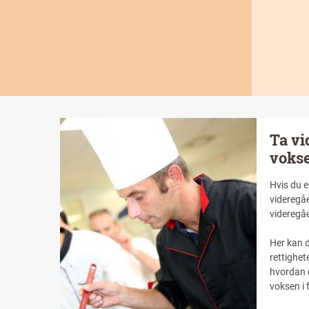
Image
Tittel
Ta v
voks
Intro
Hvis du e
videregåe
videregå
Her kan d
rettighet
hvordan 
voksen i f