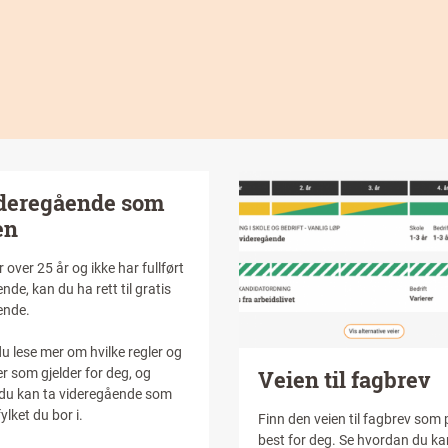
Image
ideregående som
en
r over 25 år og ikke har fullført
nde, kan du ha rett til gratis
ende.
u lese mer om hvilke regler og
er som gjelder for deg, og
Tittel
Veien til fagbrev
du kan ta videregående som
ylket du bor i.
Intro
Finn den veien til fagbrev som
best for deg. Se hvordan du ka