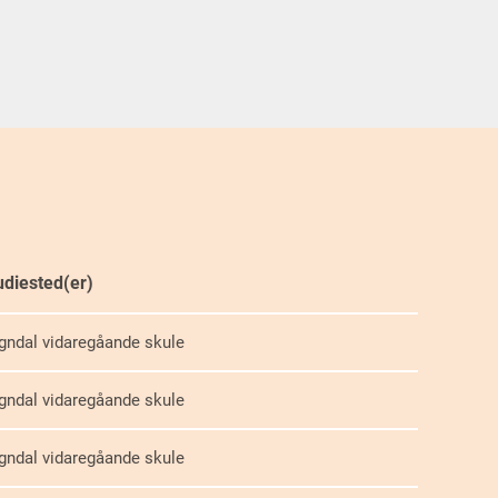
udiested(er)
gndal vidaregåande skule
gndal vidaregåande skule
gndal vidaregåande skule