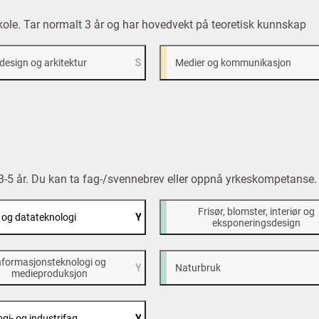
skole. Tar normalt 3 år og har hovedvekt på teoretisk kunnskap
design og arkitektur
Medier og kommunikasjon
t 3-5 år. Du kan ta fag-/svennebrev eller oppnå yrkeskompetanse.
Frisør, blomster, interiør og
o og datateknologi
eksponeringsdesign
nformasjonsteknologi og
Naturbruk
medieproduksjon
gi- og industrifag