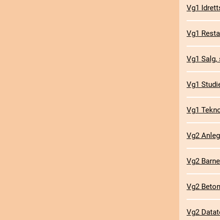
Vg1 Idrett
Vg1 Resta
Vg1 Salg, 
Vg1 Studi
Vg1 Teknol
Vg2 Anleg
Vg2 Barne
Vg2 Beton
Vg2 Datat