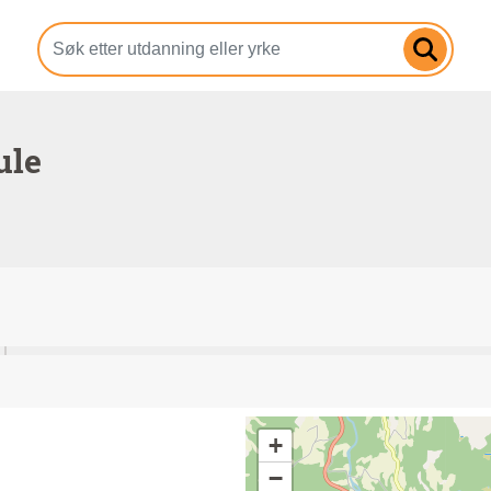
Hopp
til
hovedinnhold
ule
+
−