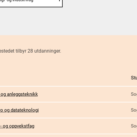
estedet tilbyr 28 utdanninger.
St
ter
kende
 og anleggsteknikk
So
ro og datateknologi
So
- og oppvekstfag
So