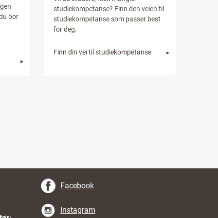
agen
studiekompetanse? Finn den veien til
 du bor
studiekompetanse som passer best
for deg.
Finn din vei til studiekompetanse
Facebook
Instagram
tør: