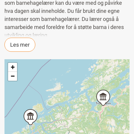
som barnehagelærer kan du være med og påvirke
hva dagen skal inneholde. Du får brukt dine egne
interesser som barnehagelærer. Du lærer også å
samarbeide med foreldre for å støtte barna i deres
utvikling og læring.
Les mer
Om studiet
Gjennom studiet lærer du blant annet om barns
utvikling og lek og hvordan du kan skape en god
+
arena for danning, omsorg, lek og læring.
−
Undervisningen er variert og foregår i klasser.
Praksis
Hvert studieår inneholder flere uker med praksis, til
sammen 100 dager.
Internasjonal praksis
Studenter ved DMMH kan søke om et