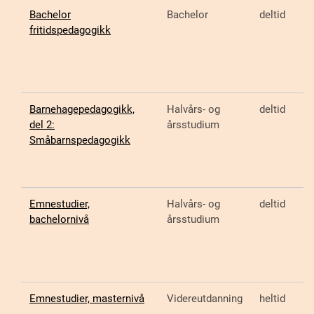
Bachelor
Bachelor
deltid
fritidspedagogikk
Barnehagepedagogikk,
Halvårs- og
deltid
del 2:
årsstudium
Småbarnspedagogikk
Emnestudier,
Halvårs- og
deltid
bachelornivå
årsstudium
Emnestudier, masternivå
Videreutdanning
heltid