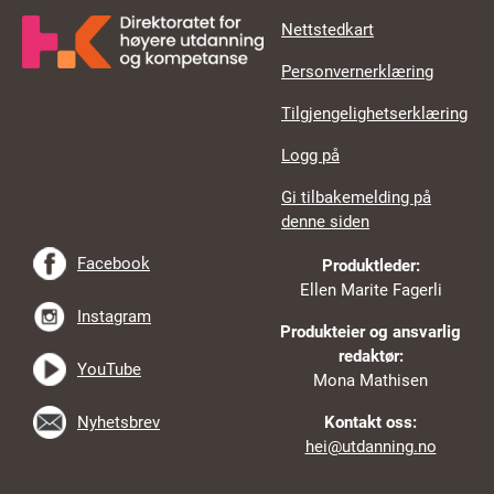
Nettstedkart
Opptak
Personvernerklæring
Generell studiekompetanse
eller
realkompetanse
.
Dersom du ikke har studiekompetanse men fyller 25
Tilgjengelighetserklæring
år eller eldre det året du søker, kan du søke om
Logg på
opptak på grunnlag av
realkompetanse
.
Gi tilbakemelding på
denne siden
Facebook
Produktleder:
Ellen Marite Fagerli
Instagram
Produkteier og ansvarlig
redaktør:
YouTube
Mona Mathisen
Nyhetsbrev
Kontakt oss:
hei@utdanning.no