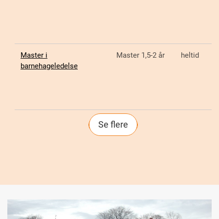
Master i
Master 1,5-2 år
heltid
barnehageledelse
Se flere
Sider