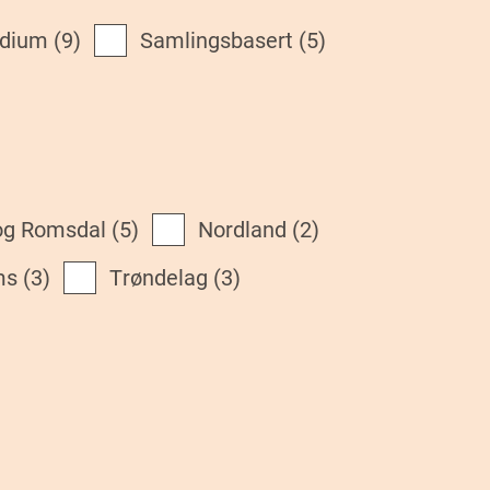
udium
(9)
Samlingsbasert
(5)
 og Romsdal
(5)
Nordland
(2)
ms
(3)
Trøndelag
(3)