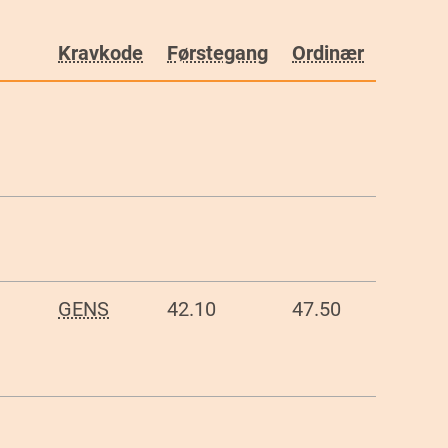
Kravkode
Førstegang
Ordinær
GENS
42.10
47.50