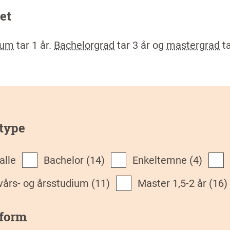
et
ium
tar 1 år.
Bachelorgrad
tar 3 år og
mastergrad
ta
type
 alle
Bachelor
(14)
Enkeltemne
(4)
lvårs- og årsstudium
(11)
Master 1,5-2 år
(16)
eform