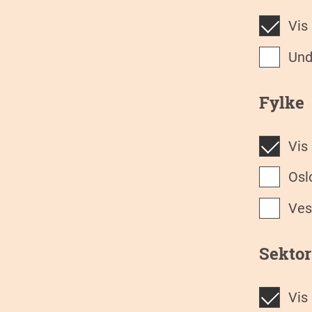
Vis
Un
Fylke
Vis
Osl
Ve
Sektor
Vis