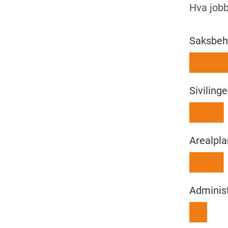
Hva jobb
Saksbeh
Siviling
Arealpla
Administ