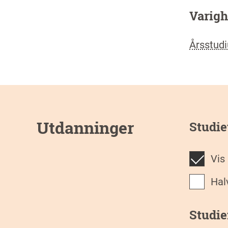
Varigh
Årsstud
Utdanninger
Studie
Vis
Ha
Studi