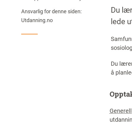
Du lær
Ansvarlig for denne siden:
lede u
Utdanning.no
Samfunn
sosiolog
Du lærer
å planle
Oppta
Generel
utdannin