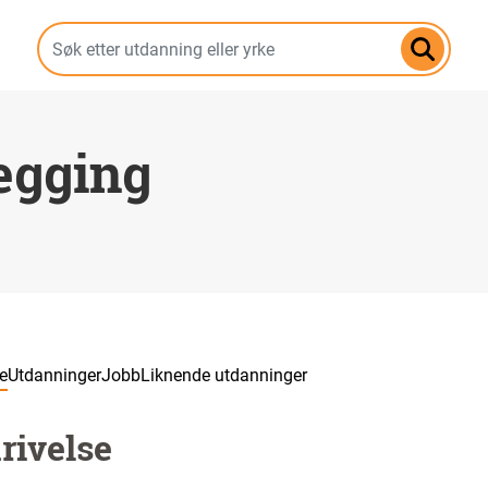
Hopp
til
hovedinnhold
egging
e
Utdanninger
Jobb
Liknende utdanninger
rivelse