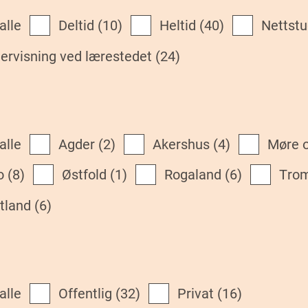
 alle
deltid
(10)
heltid
(40)
Nettst
dervisning ved lærestedet
(24)
 alle
Agder
(2)
Akershus
(4)
Møre
o
(8)
Østfold
(1)
Rogaland
(6)
Tro
stland
(6)
 alle
Offentlig
(32)
Privat
(16)