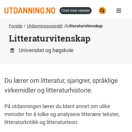
Hopp
til
chat med veileder
hovedinnhold
Forside
Utdanningsoversikt
Litteraturvitenskap
Litteraturvitenskap
Universitet og høgskole
Du lærer om litteratur, sjangrer, språklige
virkemidler og litteraturhistorie.
På utdanningen lærer du blant annet om ulike
metoder for å tolke og analysere litterære tekster,
litteraturkritikk og litteraturteori.