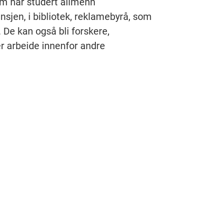
m har studert allmenn
ansjen, i bibliotek, reklamebyrå, som
. De kan også bli forskere,
er arbeide innenfor andre