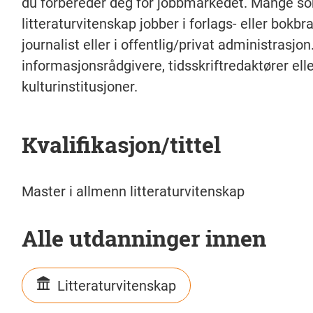
du forbereder deg for jobbmarkedet. Mange so
litteraturvitenskap jobber i forlags- eller bokbr
journalist eller i offentlig/privat administrasjon
informasjonsrådgivere, tidsskriftredaktører ell
kulturinstitusjoner.
Kvalifikasjon/tittel
Master i allmenn litteraturvitenskap
Alle utdanninger innen
Litteraturvitenskap