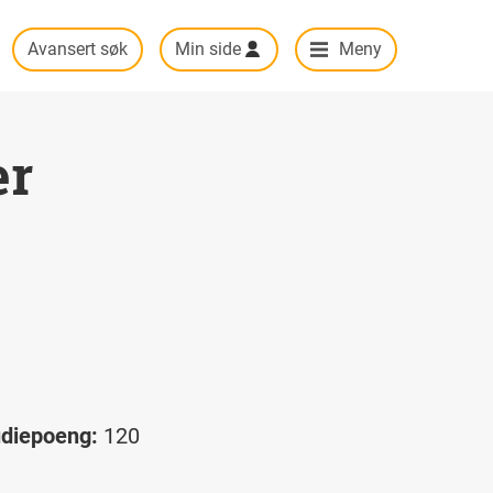
Avansert søk
Min side
Meny
er
udiepoeng:
120