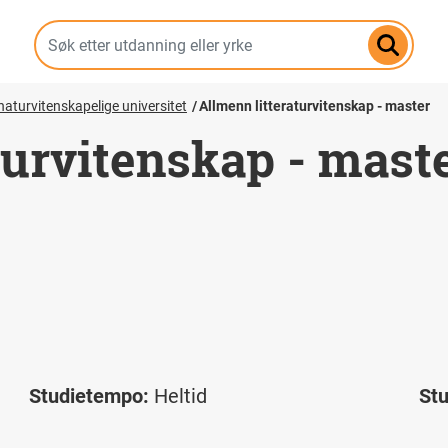
Hopp
til
hovedinnhold
aturvitenskapelige universitet
Allmenn litteraturvitenskap - master
turvitenskap - mast
Studietempo:
Heltid
St