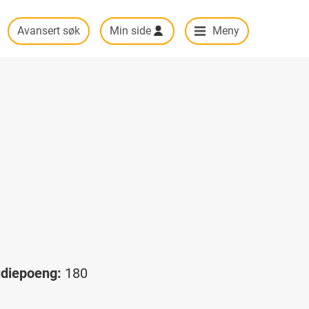
Avansert søk
Min side
Meny
udiepoeng:
180