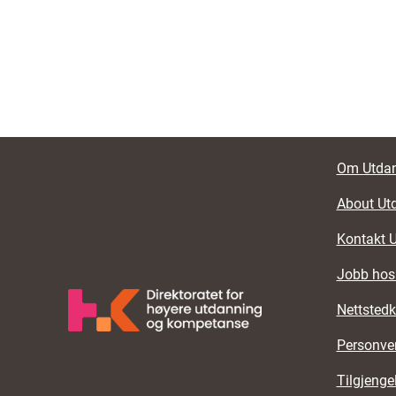
Foote
Om Utdan
About Ut
Kontakt 
Jobb hos
Nettstedk
Personve
Tilgjenge