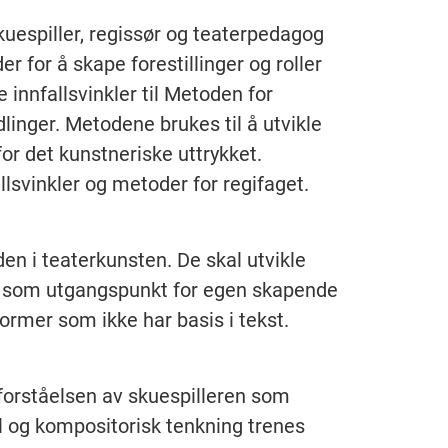
uespiller, regissør og teaterpedagog
 for å skape forestillinger og roller
ke innfallsvinkler til Metoden for
inger. Metodene brukes til å utvikle
or det kunstneriske uttrykket.
lsvinkler og metoder for regifaget.
den i teaterkunsten. De skal utvikle
ter som utgangspunkt for egen skapende
rmer som ikke har basis i tekst.
å forståelsen av skuespilleren som
ell og kompositorisk tenkning trenes