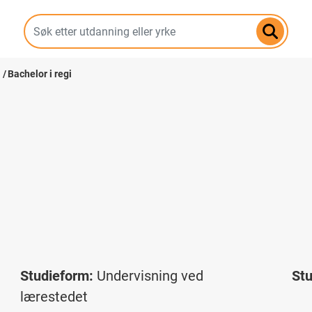
Hopp
til
hovedinnhold
Bachelor i regi
Studieform:
Undervisning ved
St
lærestedet