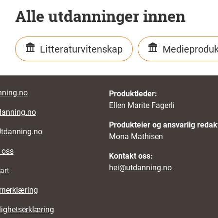
Alle utdanninger innen
Litteraturvitenskap
Medieproduk
r links
ning.no
Produktleder:
Ellen Marite Fagerli
danning.no
Produkteier og ansvarlig redak
Utdanning.no
Mona Mathisen
 oss
Kontakt oss:
hei@utdanning.no
art
rnerklæring
lighetserklæring