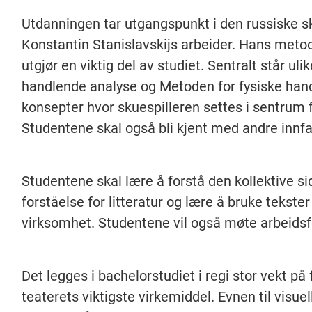
Utdanningen tar utgangspunkt i den russiske sk
Konstantin Stanislavskijs arbeider. Hans metoder
utgjør en viktig del av studiet. Sentralt står uli
handlende analyse og Metoden for fysiske handl
konsepter hvor skuespilleren settes i sentrum f
Studentene skal også bli kjent med andre innfal
Studentene skal lære å forstå den kollektive si
forståelse for litteratur og lære å bruke teks
virksomhet. Studentene vil også møte arbeidsfo
Det legges i bachelorstudiet i regi stor vekt p
teaterets viktigste virkemiddel. Evnen til visu