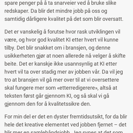
spare penger på å ta snarveier ved å bruke slike
redskaper. Da blir det mindre jobb på oss og
samtidig dårligere kvalitet på det som blir oversatt.
Det er vanskelig å forutse hvor rask utviklingen vil
være, og hvor god kvalitet KI etter hvert vil kunne
tilby. Det blir snakket om i bransjen, og denne
usikkerheten gjør at noen allerede nå velger å skifte
beite. Det er kanskje ikke usannsynlig at KI etter
hvert vil ta over stadig mer av jobben vår. Da vil jeg
tro at bransjen vil gå mer over til at vi oversettere
skal fungere mer som «etterredigerere», altså at
teksten først går gjennom KI, og så skal vi gå
gjennom den for å kvalitetssikre den.
For min del er det en dyster fremtidsutsikt, for da blir
hele det kreative elementet ved jobben fjernet – det
blir mer en samlebåndsjobb. Jeg synes at det som