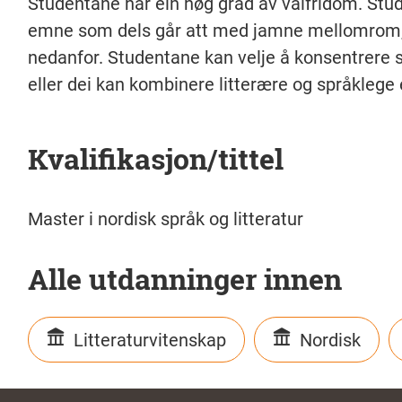
Studentane har ein høg grad av valfridom. Studie
emne som dels går att med jamne mellomrom, de
nedanfor. Studentane kan velje å konsentrere se
eller dei kan kombinere litterære og språklege
Kvalifikasjon/tittel
Master i nordisk språk og litteratur
Alle utdanninger innen
Litteraturvitenskap
Nordisk