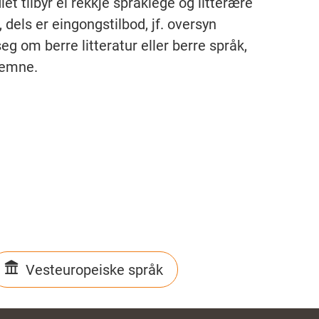
t tilbyr ei rekkje språklege og litterære
ls er eingongstilbod, jf. oversyn
g om berre litteratur eller berre språk,
 emne.
Vesteuropeiske språk