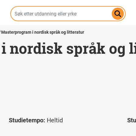
Hopp
til
hovedinnhold
Masterprogram i nordisk språk og litteratur
 nordisk språk og li
Studietempo:
Heltid
St