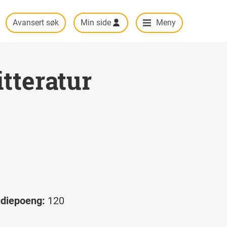
Avansert søk
Min side
Meny
tteratur
udiepoeng:
120