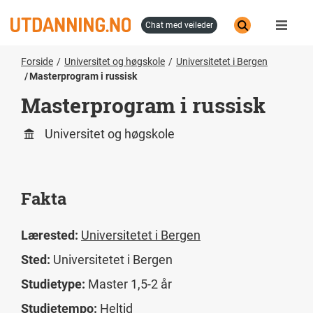
Hopp
til
chat med veileder
hovedinnhold
Forside
Universitet og høgskole
Universitetet i Bergen
Masterprogram i russisk
Masterprogram i russisk
Universitet og høgskole
Fakta
Lærested:
Universitetet i Bergen
Sted:
Universitetet i Bergen
Studietype:
Master 1,5-2 år
Studietempo:
Heltid