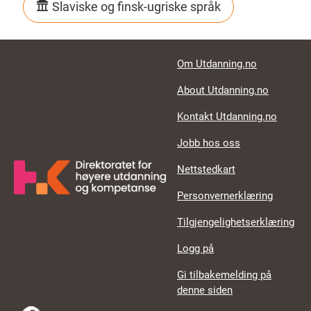
Slaviske og finsk-ugriske språk
Footer links
Om Utdanning.no
About Utdanning.no
Kontakt Utdanning.no
Jobb hos oss
Nettstedkart
Personvernerklæring
Tilgjengelighetserklæring
Logg på
Gi tilbakemelding på
denne siden