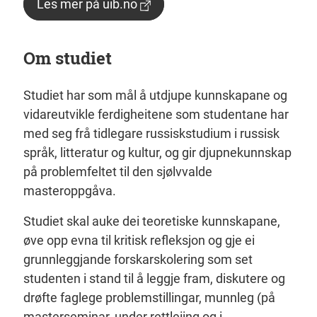
Les mer på uib.no
Om studiet
Studiet har som mål å utdjupe kunnskapane og
vidareutvikle ferdigheitene som studentane har
med seg frå tidlegare russiskstudium i russisk
språk, litteratur og kultur, og gir djupnekunnskap
på problemfeltet til den sjølvvalde
masteroppgåva.
Studiet skal auke dei teoretiske kunnskapane,
øve opp evna til kritisk refleksjon og gje ei
grunnleggjande forskarskolering som set
studenten i stand til å leggje fram, diskutere og
drøfte faglege problemstillingar, munnleg (på
masterseminar, under rettleiing og i