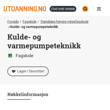
Hopp
til
chat med veileder
hovedinnhold
Forside
Fagskole
Trøndelag høyere yrkesfagskole
Kulde- og varmepumpeteknikk
Kulde- og
varmepumpeteknikk
Fagskole
Lagre i favoritter
Nøkkelinformasjon