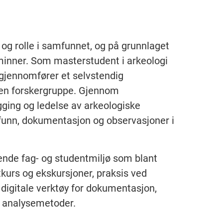
og rolle i samfunnet, og på grunnlaget
rminner. Som masterstudent i arkeologi
 gjennomfører et selvstendig
i en forskergruppe. Gjennom
gging og ledelse av arkeologiske
 funn, dokumentasjon og observasjoner i
ende fag- og studentmiljø som blant
tkurs og ekskursjoner, praksis ved
i digitale verktøy for dokumentasjon,
e analysemetoder.