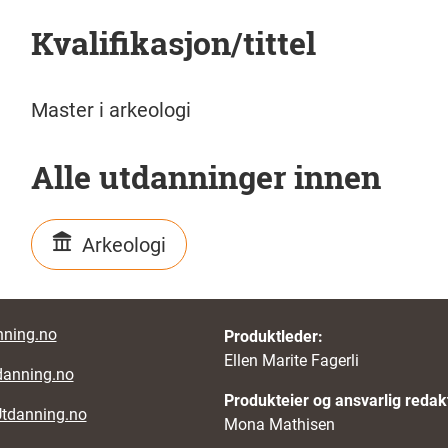
Kvalifikasjon/tittel
Master i arkeologi
Alle utdanninger innen
Arkeologi
r links
ning.no
Produktleder:
Ellen Marite Fagerli
danning.no
Produkteier og ansvarlig redak
Utdanning.no
Mona Mathisen