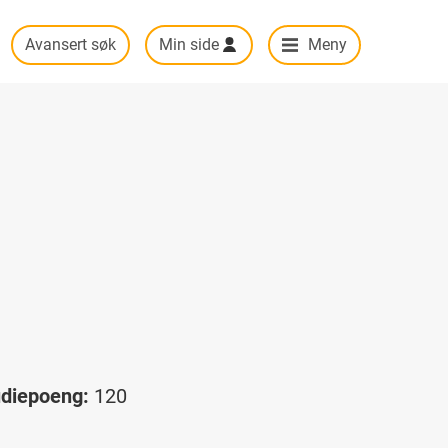
Avansert søk
Min side
Meny
udiepoeng:
120