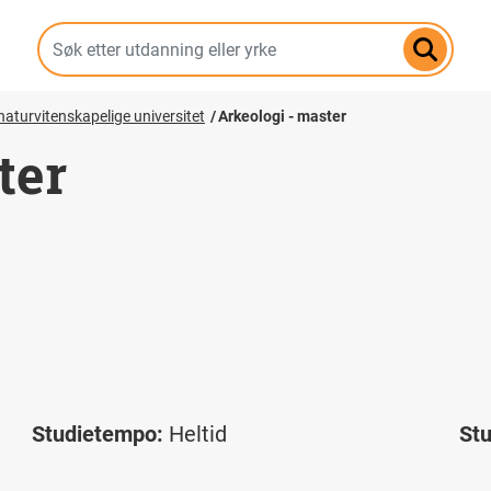
Hopp
til
hovedinnhold
aturvitenskapelige universitet
Arkeologi - master
ter
Studietempo:
Heltid
St