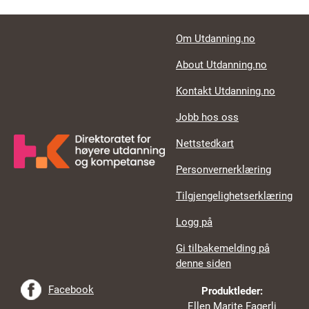
Footer links
Om Utdanning.no
About Utdanning.no
Kontakt Utdanning.no
Jobb hos oss
Nettstedkart
Personvernerklæring
Tilgjengelighetserklæring
Logg på
Gi tilbakemelding på
denne siden
Facebook
Produktleder:
Ellen Marite Fagerli