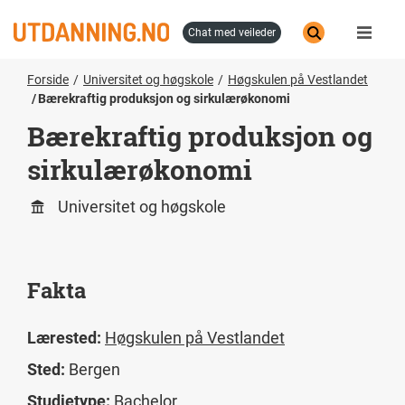
Hopp
til
chat med veileder
hovedinnhold
Forside
Universitet og høgskole
Høgskulen på Vestlandet
Bærekraftig produksjon og sirkulærøkonomi
Bærekraftig produksjon og
sirkulærøkonomi
Universitet og høgskole
Fakta
Lærested:
Høgskulen på Vestlandet
Sted:
Bergen
Studietype:
Bachelor