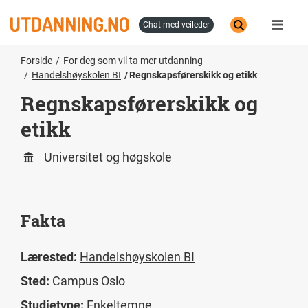
Hopp
til
chat med veileder
hovedinnhold
Forside
For deg som vil ta mer utdanning
Handelshøyskolen BI
Regnskapsførerskikk og etikk
Regnskapsførerskikk og
etikk
Universitet og høgskole
Fakta
Lærested:
Handelshøyskolen BI
Sted:
Campus Oslo
Studietype:
Enkeltemne