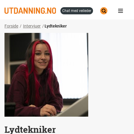
Hopp
til
chat med veileder
hovedinnhold
Forside
Intervjuer
Lydtekniker
Lydtekniker