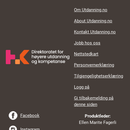
Footer links
Om Utdanning.no
About Utdanning.no
Kontakt Utdanning.no
Jobb hos oss
Nettstedkart
Personvernerklæring
Tilgjengelighetserklæring
Logg på
Gi tilbakemelding på
denne siden
Facebook
Produktleder:
Ellen Marite Fagerli
Instagram