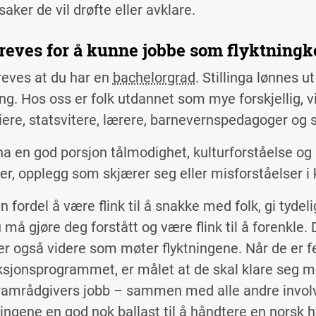
saker de vil drøfte eller avklare.
reves for å kunne jobbe som flyktning
reves at du har en
bachelorgrad
. Stillinga lønnes u
ng. Hos oss er folk utdannet som mye forskjellig, vi
iere, statsvitere, lærere, barnevernspedagoger og s
ha en god porsjon tålmodighet, kulturforståelse og 
ter, opplegg som skjærer seg eller misforståelser i
n fordel å være flink til å snakke med folk, gi tydel
 må gjøre deg forstått og være flink til å forenkle.
r også videre som møter flyktningene. Når de er fe
ksjonsprogrammet, er målet at de skal klare seg m
ramrådgivers jobb – sammen med alle andre involve
tningene en god nok ballast til å håndtere en norsk 