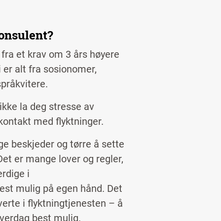
konsulent?
t fra et krav om 3 års høyere
 er alt fra sosionomer,
pråkvitere.
ikke la deg stresse av
 kontakt med flyktninger.
ige beskjeder og tørre å sette
 Det er mange lover og regler,
rdige i
est mulig på egen hånd. Det
rte i flyktningtjenesten – å
hverdag best mulig.