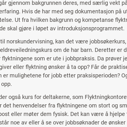
 går gjennom bakgrunnen deres, med særlig vekt på
erfaring. Hvis de har med seg dokumentasjon på utd
telse. Ut fra hvilken bakgrunn og kompetanse flyktn
 de skal gjøre i løpet av introduksjonsprogrammet.
g til norskundervisning, kan det være jobbsøkerkurs,
oreldreveiledningskurs om de har barn. Deretter er d
flyktningene som er ute i jobbpraksis. Da prøver je
iver eller flyktning ønsker å ta opp? Får de praktis
 er mulighetene for jobb etter praksisperioden? 
opp.
der også kurs for deltakerne, som Flyktningkontoret
det henvendelser fra flyktningene om stort og sm
post eller møter dem fysisk. Det kan være å hjelpe t
rstår noe av eller å se over jobbsøknader de ønsker