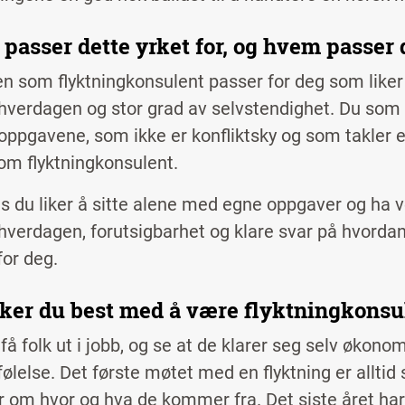
passer dette yrket for, og hvem passer 
n som flyktningkonsulent passer for deg som liker v
hverdagen og stor grad av selvstendighet. Du som li
oppgavene, som ikke er konfliktsky og som takler et 
som flyktningkonsulent.
s du liker å sitte alene med egne oppgaver og ha v
hverdagen, forutsigbarhet og klare svar på hvordan t
for deg.
iker du best med å være flyktningkons
få folk ut i jobb, og se at de klarer seg selv økono
følelse. Det første møtet med en flyktning er alltid
 om hvor og hva de kommer fra. Det siste året har je