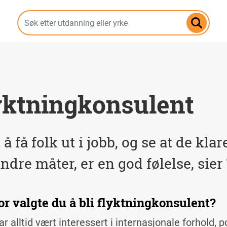
Hopp
til
hovedinnhold
yktningkonsulent
 å få folk ut i jobb, og se at de kl
andre måter, er en god følelse, sier
or valgte du å bli flyktningkonsulent?
r alltid vært interessert i internasjonale forhold, po