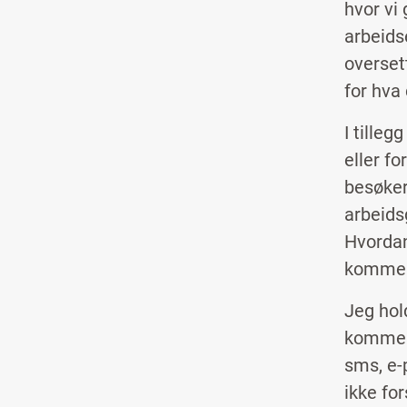
hvor vi
arbeids
overset
for hva
I tilleg
eller f
besøker 
arbeidsg
Hvordan
komme 
Jeg hol
kommer 
sms, e-
ikke fo