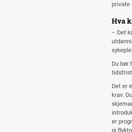
private 
Hva k
– Det k
utdanni
sykeple
Du bør 
tidsfris
Det er e
krav. Du
skjemae
introdu
er prog
gi flyk