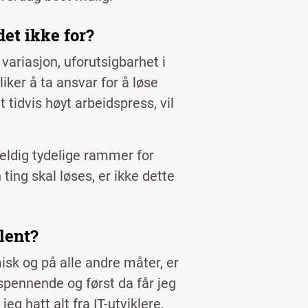
det ikke for?
ariasjon, uforutsigbarhet i
ker å ta ansvar for å løse
tidvis høyt arbeidspress, vil
eldig tydelige rammer for
ing skal løses, er ikke dette
ulent?
misk og på alle andre måter, er
 spennende og først da får jeg
g hatt alt fra IT-utviklere,