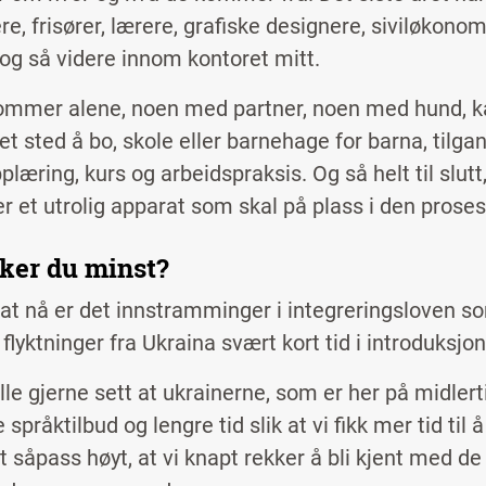
re, frisører, lærere, grafiske designere, siviløkon
 og så videre innom kontoret mitt.
mmer alene, noen med partner, noen med hund, katt
et sted å bo, skole eller barnehage for barna, tilga
læring, kurs og arbeidspraksis. Og så helt til slutt, 
 er et utrolig apparat som skal på plass i den prose
iker du minst?
at nå er det innstramminger i integreringsloven som
 flyktninger fra Ukraina svært kort tid i introduks
le gjerne sett at ukrainerne, som er her på midlerti
 språktilbud og lengre tid slik at vi fikk mer tid til
 såpass høyt, at vi knapt rekker å bli kjent med de 