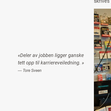
skrives
Image
«Deler av jobben ligger ganske
tett opp til karriereveiledning. »
― Tore Sveen