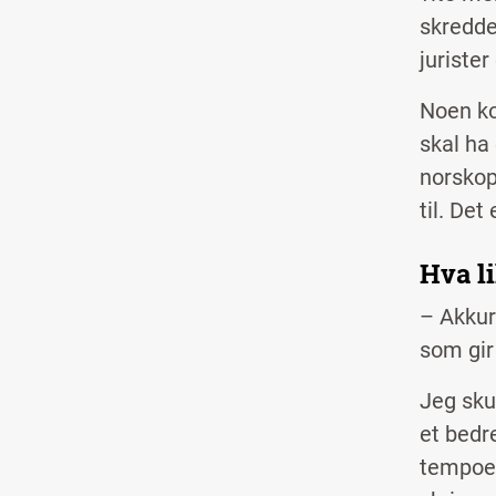
skredde
jurister
Noen ko
skal ha 
norskopp
til. Det
Hva l
– Akkur
som gir
Jeg skul
et bedre
tempoet