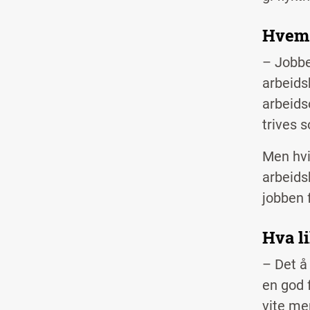
Hvem 
– Jobbe
arbeids
arbeids
trives 
Men hvi
arbeids
jobben 
Hva l
– Det å 
en god 
vite mer