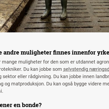
e andre muligheter finnes innenfor yrke
r mange muligheter for den som er utdannet agro
otekniker. Du kan jobbe som
selvstendig nærings
ig sektor eller rådgivning. Du kan jobbe innen land
ng og matproduksjon. Du kan også bygge videre me
i.
jener en bonde?