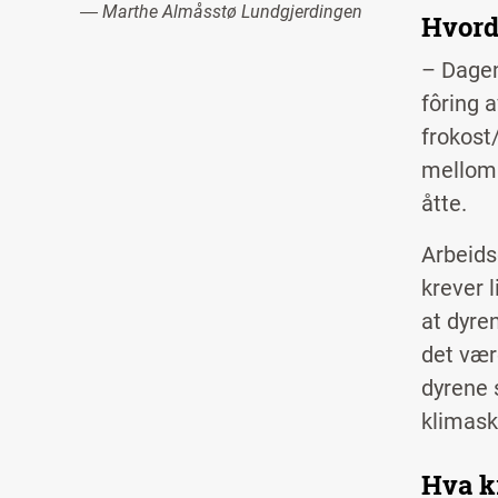
― Marthe Almåsstø Lundgjerdingen
Hvord
– Dagen
fôring 
frokost/
mellom 
åtte.
Arbeids
krever 
at dyre
det vær
dyrene 
klimask
Hva k