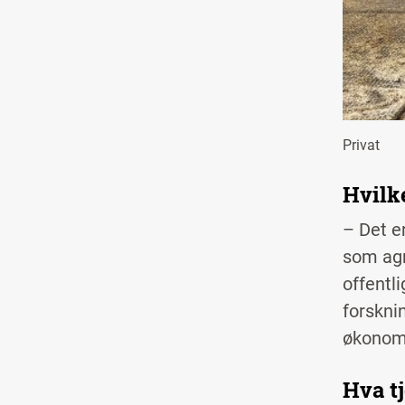
Privat
Hvilk
–
Det e
som agr
offentl
forskni
økonom
Hva t