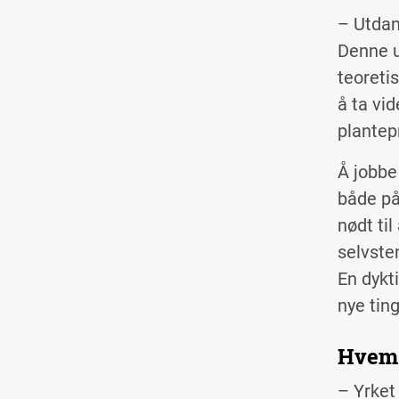
– Utdan
Denne u
teoretis
å ta vi
plantep
Å jobbe
både på 
nødt til
selvste
En dykt
nye tin
Hvem 
–
Yrket