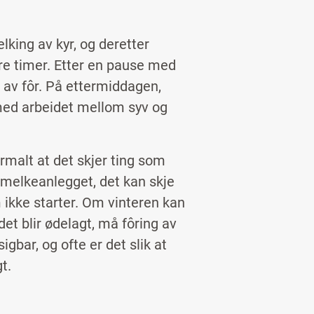
king av kyr, og deretter
re timer. Etter en pause med
t av fôr. På ettermiddagen,
 med arbeidet mellom syv og
rmalt at det skjer ting som
 melkeanlegget, det kan skje
 ikke starter. Om vinteren kan
et blir ødelagt, må fôring av
gbar, og ofte er det slik at
gt.