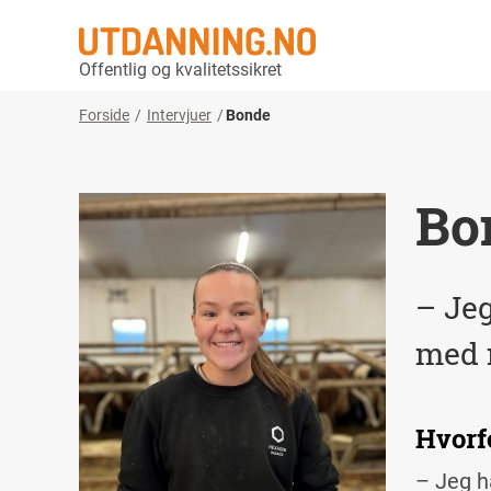
Offentlig og kvalitetssikret
Forside
Intervjuer
Bonde
Bo
– Jeg
med n
Hvorfo
–
Jeg ha