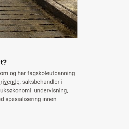
t?
nom og har fagskoleutdanning
drivende
, saksbehandler i
bruksøkonomi, undervisning,
d spesialisering innen