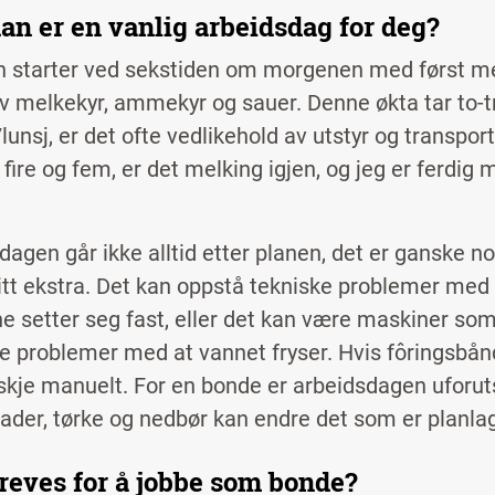
an er en vanlig arbeidsdag for deg?
 starter ved sekstiden om morgenen med først mel
av melkekyr, ammekyr og sauer. Denne økta tar to-t
lunsj, er det ofte vedlikehold av utstyr og transpor
fire og fem, er det melking igjen, og jeg er ferdig
dagen går ikke alltid etter planen, det er ganske no
litt ekstra. Det kan oppstå tekniske problemer med
ne setter seg fast, eller det kan være maskiner som
e problemer med at vannet fryser. Hvis fôringsbånd
skje manuelt. For en bonde er arbeidsdagen uforutsi
ader, tørke og nedbør kan endre det som er planla
reves for å jobbe som bonde?