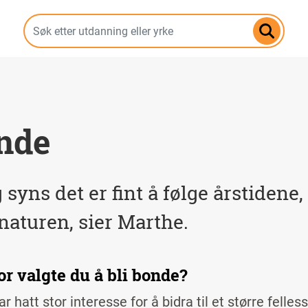
Hopp
til
hovedinnhold
nde
 syns det er fint å følge årstidene, 
aturen, sier Marthe.
r valgte du å bli bonde?
r hatt stor interesse for å bidra til et større felle