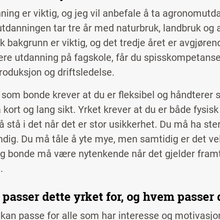
ning er viktig, og jeg vil anbefale å ta agronomut
tdanningen tar tre år med naturbruk, landbruk og
k bakgrunn er viktig, og det tredje året er avgjøren
dere utdanning på fagskole, får du spisskompetans
roduksjon og driftsledelse.
 som bonde krever at du er fleksibel og håndterer s
kort og lang sikt. Yrket krever at du er både fysisk
 å stå i det når det er stor usikkerhet. Du må ha s
ndig. Du må tåle å yte mye, men samtidig er det veld
ig bonde må være nytenkende når det gjelder framt
g.
passer dette yrket for, og hvem passer 
 kan passe for alle som har interesse og motivasjon