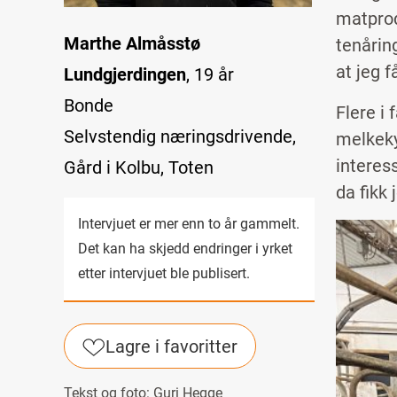
matprod
Marthe Almåsstø
tenåring
at jeg f
Lundgjerdingen
, 19 år
Bonde
Flere i
Selvstendig næringsdrivende,
melkekyr
interess
Gård i Kolbu, Toten
da fikk
Intervjuet er mer enn to år gammelt.
Image
Det kan ha skjedd endringer i yrket
etter intervjuet ble publisert.
Lagre i favoritter
Tekst og foto:
Guri Hegge