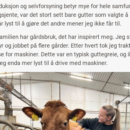
uksjon og selvforsyning betyr mye for hele samfun
sjente, var det stort sett bare gutter som valgte å 
år lyst til å gjøre det andre mener jeg ikke får til.
 familien har gårdsbruk, det har inspirert meg. Jeg 
 og jobbet på flere gårder. Etter hvert tok jeg trak
e for maskiner. Dette var en typisk guttegreie, og i
 jeg enda mer lyst til å drive med maskiner.