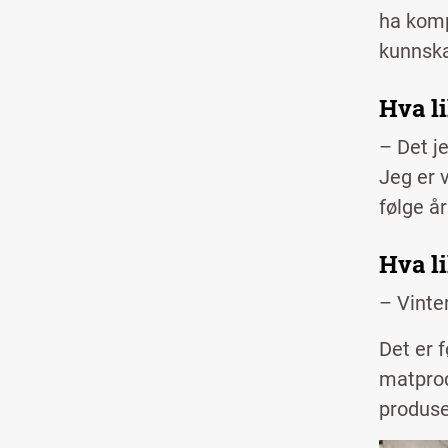
ha komp
kunnska
Hva l
–
Det j
Jeg er v
følge år
Hva l
–
Vinte
Det er 
matprod
produse