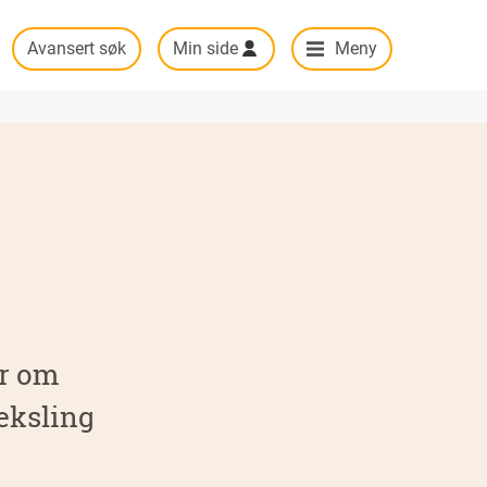
Avansert søk
Min side
Meny
er om
eksling