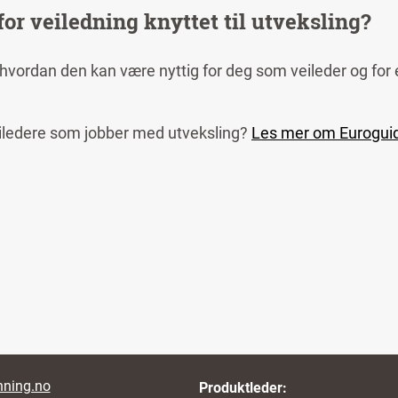
for veiledning knyttet til utveksling?
 hvordan den kan være nyttig for deg som veileder og for
veiledere som jobber med utveksling?
Les mer om Eurogu
r links
ning.no
Produktleder: