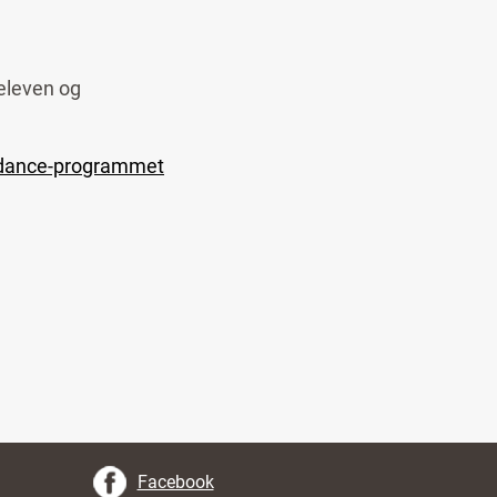
 eleven og
idance-programmet
Facebook