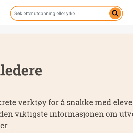
Hopp
til
hovedinnhold
iledere
krete verktøy for å snakke med elev
 den viktigste informasjonen om utv
er.